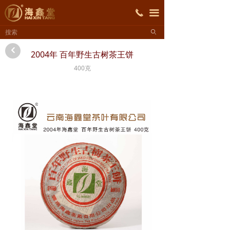
首页
끅
끀
ꄙ
关于海鑫堂
낒
2004年 百年野生古树茶王饼
产品展示
400克
招商加盟
新闻资讯
联系我们